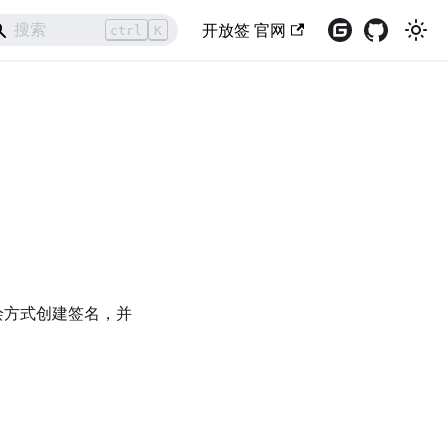
开放签 官网
ctrl
K
绘方式创建签名，并