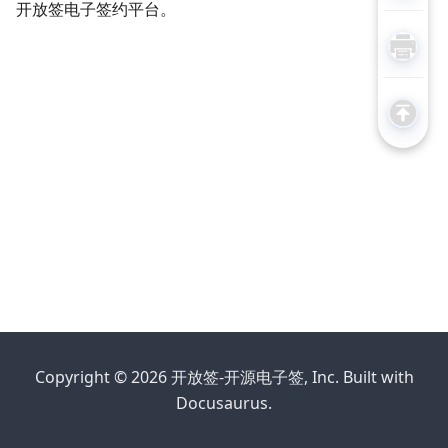
开放签电子签约平台。
Copyright © 2026 开放签-开源电子签, Inc. Built with
Docusaurus.