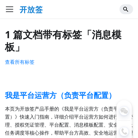
1 篇文档带有标签「消息模
板」
查看所有标签
我是平台运营方（负责平台配置）
本页为开放签产品手册的《我是平台运营方（负责平台配
置）》快速入门指南，详细介绍平台运营方如何进行用户管
理、授权凭证管理、平台配置、消息模板配置、安全配置及
任务调度等核心操作，帮助平台方高效、安全地运营和管理