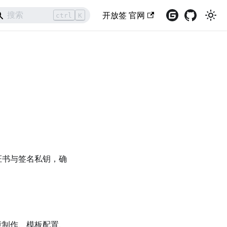
开放签 官网
ctrl
K
证书与签名私钥，确
章制作、模板配置、