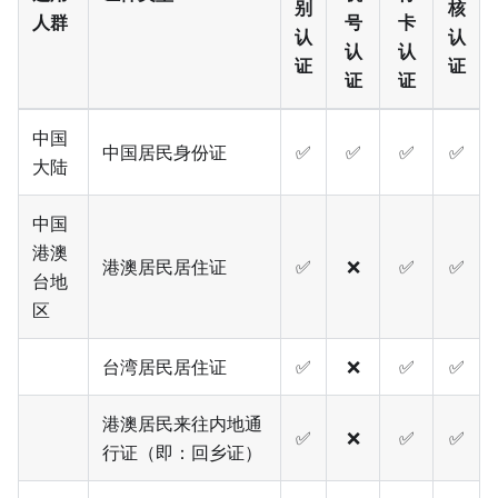
别
核
人群
号
卡
认
认
认
认
证
证
证
证
中国
中国居民身份证
✅
✅
✅
✅
大陆
中国
港澳
港澳居民居住证
✅
❌
✅
✅
台地
区
台湾居民居住证
✅
❌
✅
✅
港澳居民来往内地通
✅
❌
✅
✅
行证（即：回乡证）